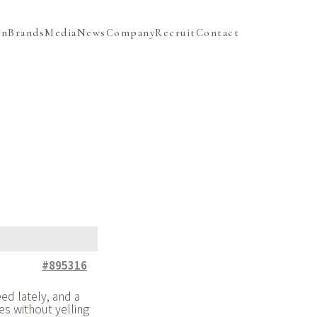
on
Brands
Media
News
Company
Recruit
Contact
#895316
ed lately, and a
es without yelling