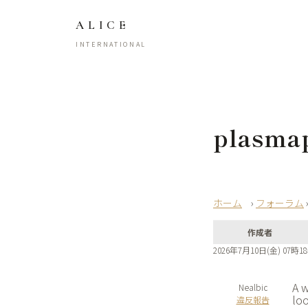
ALICE
INTERNATIONAL
plasma
›
フォーラム
作成者
2026年7月10日(金) 07時1
A w
Nealbic
lo
違反報告