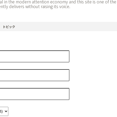
 in the modern attention economy and this site is one of the 
tly delivers without raising its voice.
トピック