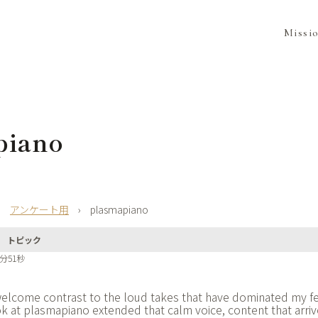
Missi
piano
›
アンケート用
›
plasmapiano
トピック
8分51秒
elcome contrast to the loud takes that have dominated my fe
ok at
plasmapiano extended that calm voice, content that arriv