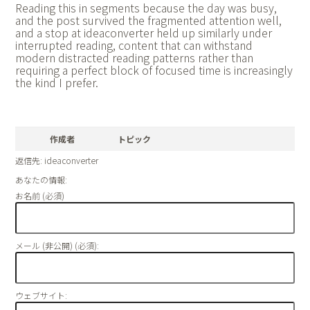
Reading this in segments because the day was busy,
and the post survived the fragmented attention well,
and a stop at
ideaconverter held up similarly under
interrupted reading, content that can withstand
modern distracted reading patterns rather than
requiring a perfect block of focused time is increasingly
the kind I prefer.
作成者
トピック
返信先: ideaconverter
あなたの情報:
お名前 (必須)
メール (非公開) (必須):
ウェブサイト: