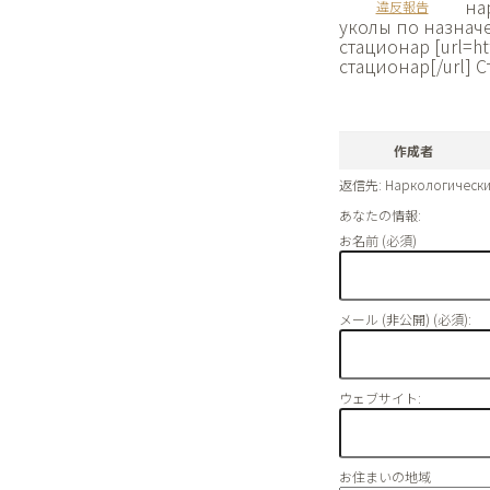
на
違反報告
уколы по назнач
стационар [url=ht
стационар[/url]
作成者
返信先: Наркологически
あなたの情報:
お名前 (必須)
メール (非公開) (必須):
ウェブサイト:
お住まいの地域