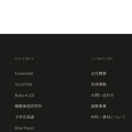
BRANDS
COMPANY
EsmeraldA
会社概要
SUUSTON
採用情報
Baby ALICE
お問い合わせ
睡眠美容研究所
縫製事業
子供百貨店
材料・素材について
Blue Topaz