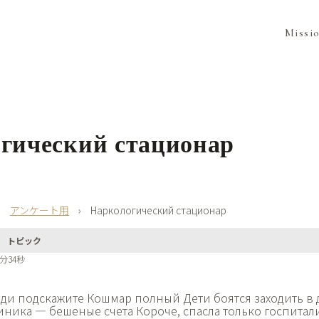
Missi
гический стационар
›
アンケート用
›
Наркологический стационар
トピック
1分34秒
ди подскажите Кошмар полный Дети боятся заходить в 
иника — бешеные счета Короче, спасла только госпита