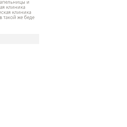
Капельницы и
кая клиника
ческая клиника
в такой же беде