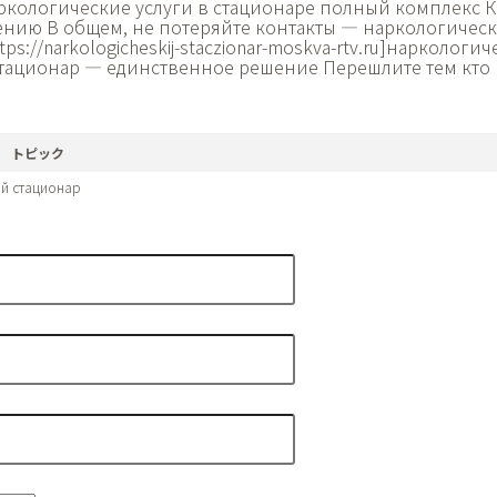
ркологические услуги в стационаре полный комплекс 
ению В общем, не потеряйте контакты — наркологичес
tps://narkologicheskij-staczionar-moskva-rtv.ru]наркологи
 Стационар — единственное решение Перешлите тем кто 
トピック
й стационар