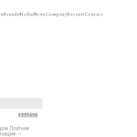
on
Brands
Media
News
Company
Recruit
Contact
#895606
дом Платная
лизация —