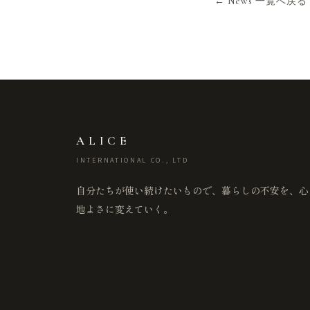
← News 一覧へ戻る
ALICE
INTERNATIONAL CO., LTD
自分たちが使い続けたいもので、暮らしの不安を、心
地よさに変えていく。