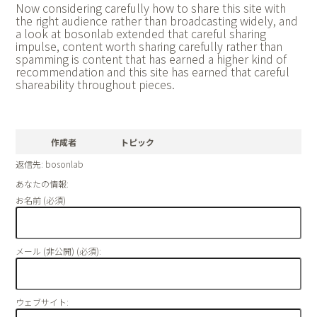
Now considering carefully how to share this site with
the right audience rather than broadcasting widely, and
a look at
bosonlab extended that careful sharing
impulse, content worth sharing carefully rather than
spamming is content that has earned a higher kind of
recommendation and this site has earned that careful
shareability throughout pieces.
作成者
トピック
返信先: bosonlab
あなたの情報:
お名前 (必須)
メール (非公開) (必須):
ウェブサイト: