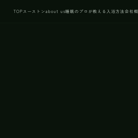
TOP
スーストン
about us
睡眠のプロが教える入浴方法
会社