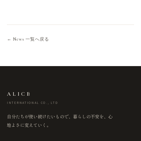
← News 一覧へ戻る
ALICE
INTERNATIONAL CO., LTD
自分たちが使い続けたいもので、暮らしの不安を、心
地よさに変えていく。