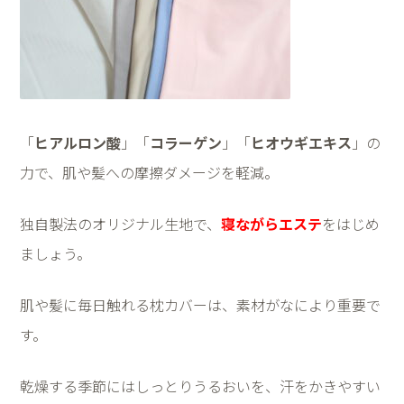
「
ヒアルロン酸
」「
コラーゲン
」「
ヒオウギエキス
」の
力で、肌や髪への摩擦ダメージを軽減。
独自製法のオリジナル生地で、
寝ながらエステ
をはじめ
ましょう。
肌や髪に毎日触れる枕カバーは、素材がなにより重要で
す。
乾燥する季節にはしっとりうるおいを、汗をかきやすい