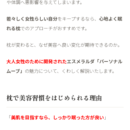
や体調へ悪影響を与えてしまいます。
若々しく女性らしい自分
をキープするなら、
心地よく眠
れる枕
でのアプローチがおすすめです。
枕が変わると、なぜ美容へ良い変化が期待できるのか。
大人女性のために開発された
エスメラルダ「パーソナル
ムーブ」
の魅力について、くわしく解説いたします。
枕で美容習慣をはじめられる理由
「
美肌を目指すなら、しっかり眠った方が良い
」