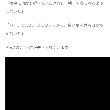
「夜中に何度も起きていたけれど、朝まで寝られるよう
になった」
「パーソナルムーブに変えてから、良い夢を見る日が多
くなった」
そんな嬉しい声が寄せられています。