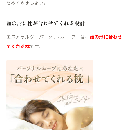
をみてみましょう。
頭の形に枕が合わせてくれる設計
エスメラルダ「パーソナルムーブ」は、
頭の形に合わせ
てくれる枕
です。