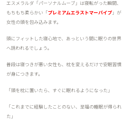
エスメラルダ「パーソナルムーブ」は寝転がった瞬間、
もちもち柔らかい「
プレミアムエラストマーパイプ
」が
女性の頭を包み込みます。
頭にフィットした寝心地で、あっという間に眠りの世界
へ誘われるでしょう。
普段は寝つきが悪い女性も、枕を変えるだけで安眠習慣
が身につきます。
「頭を枕に置いたら、すぐに眠れるようになった」
「これまでに経験したことのない、至福の睡眠が得られ
た」