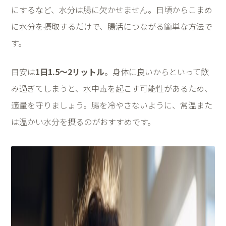
にするなど、水分は腸に欠かせません。日頃からこまめ
に水分を摂取するだけで、腸活につながる簡単な方法で
す。
目安は
1
日
1.5
～
2
リットル
。身体に良いからといって飲
み過ぎてしまうと、水中毒を起こす可能性があるため、
適量を守りましょう。腸を冷やさないように、常温また
は温かい水分を摂るのがおすすめです。