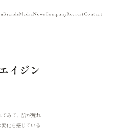
on
Brands
Media
News
Company
Recruit
Contact
 エイジン
】
れてみて、肌が荒れ
な変化を感じている