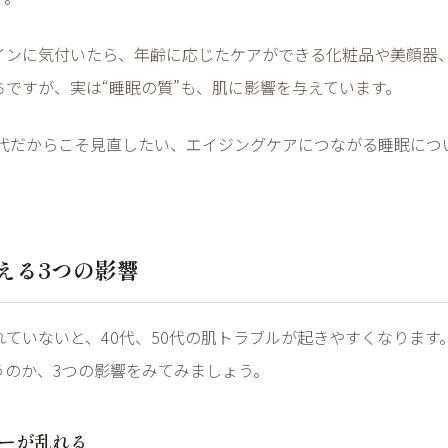
インに気付いたら、年齢に応じたケアができる化粧品や美顔器
ちですが、実は
“
睡眠の質
”
も、肌に影響を与えています。
代だからこそ見直したい、エイジングケアにつながる睡眠につ
える
3
つの影響
れていないと、
40
代、
50
代の肌トラブルが起きやすくなります
うのか、
3
つの影響をみてみましょう。
ーが乱れる