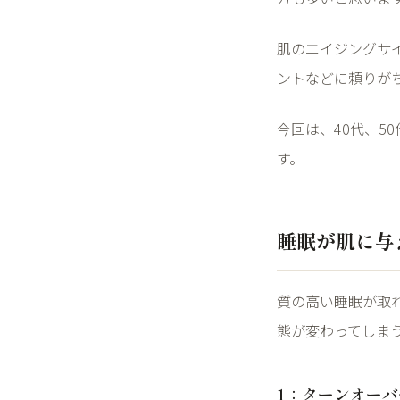
肌のエイジングサ
ントなどに頼りが
今回は、
40
代、
50
す。
睡眠が肌に与
質の高い睡眠が取
態が変わってしま
1
：ターンオーバ