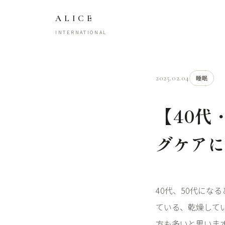
ALICE
INTERNATIONAL
2025.02.04
睡眠
【40代
グケア
40
代、
50
代になる
ている、乾燥して
方も多いと思いま