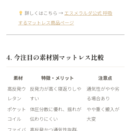
詳しくはこちら →
エスメラルダ公式 呼吸
するマットレス商品ページ
4. 今注目の素材別マットレス比較
素材
特徴・メリット
注意点
高反発ウ
反発力が高く寝返りしや
通気性がやや劣
レタン
すい
る場合あり
ポケット
体圧分散に優れ、揺れが
やや重く搬入が
コイル
伝わりにくい
大変
ファイバ
高反発かつ通気性抜群、