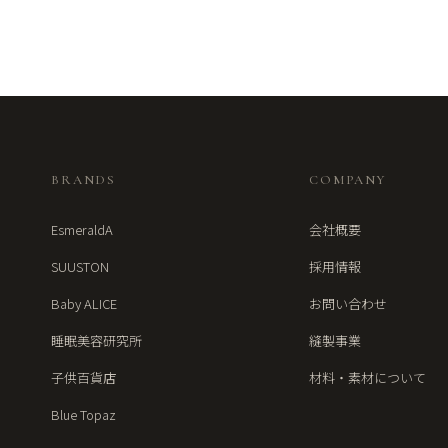
BRANDS
COMPANY
EsmeraldA
会社概要
SUUSTON
採用情報
Baby ALICE
お問い合わせ
睡眠美容研究所
縫製事業
子供百貨店
材料・素材について
Blue Topaz