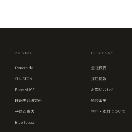
BRANDS
COMPANY
EsmeraldA
会社概要
SUUSTON
採用情報
Baby ALICE
お問い合わせ
睡眠美容研究所
縫製事業
子供百貨店
材料・素材について
Blue Topaz