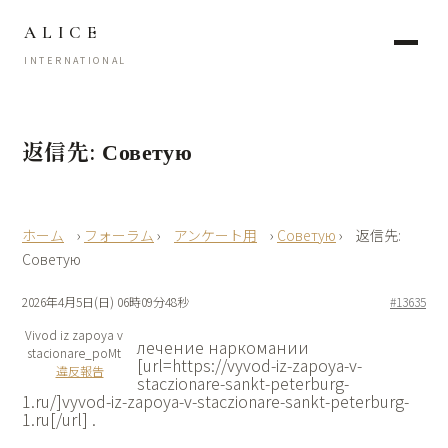
ALICE
INTERNATIONAL
返信先: Советую
›
フォーラム
›
アンケート用
›
Советую
›
返信先:
Советую
2026年4月5日(日) 06時09分48秒
#13635
Vivod iz zapoya v
лечение наркомании
stacionare_poMt
[url=https://vyvod-iz-zapoya-v-
違反報告
staczionare-sankt-peterburg-
1.ru/]vyvod-iz-zapoya-v-staczionare-sankt-peterburg-
1.ru[/url] .