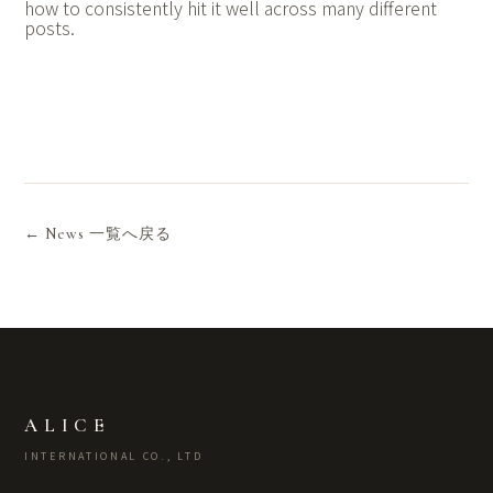
how to consistently hit it well across many different
posts.
← News 一覧へ戻る
ALICE
INTERNATIONAL CO., LTD