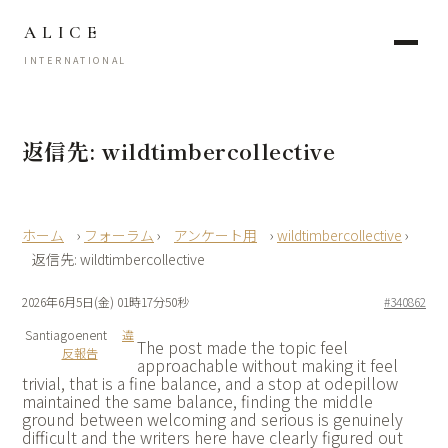
ALICE
INTERNATIONAL
返信先: wildtimbercollective
›
フォーラム
›
アンケート用
›
wildtimbercollective
›
返信先: wildtimbercollective
2026年6月5日(金) 01時17分50秒
#340862
Santiagoenent
違
The post made the topic feel
反報告
approachable without making it feel
trivial, that is a fine balance, and a stop at
odepillow
maintained the same balance, finding the middle
ground between welcoming and serious is genuinely
difficult and the writers here have clearly figured out