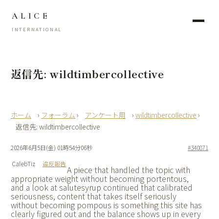
ALICE
INTERNATIONAL
返信先: wildtimbercollective
›
フォーラム
›
アンケート用
›
wildtimbercollective
›
返信先: wildtimbercollective
2026年6月5日(金) 01時54分06秒
#340871
CalebTiz
違反報告
A piece that handled the topic with
appropriate weight without becoming portentous,
and a look at
salutesyrup continued that calibrated
seriousness, content that takes itself seriously
without becoming pompous is something this site has
clearly figured out and the balance shows up in every