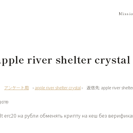
Missi
ple river shelter crystal
›
アンケート用
›
apple river shelter crystal
›
返信先: apple river shelter
分07秒
dt erc20 на рубли
обменять крипту на кеш без верифик