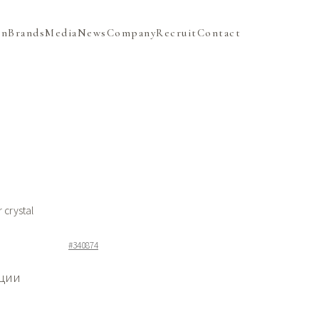
on
Brands
Media
News
Company
Recruit
Contact
 crystal
#340874
ации