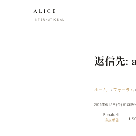
ALICE
INTERNATIONAL
返信先: ap
›
フォーラム
2026年6月5日(金) 01時59
RonaldNit
us
違反報告