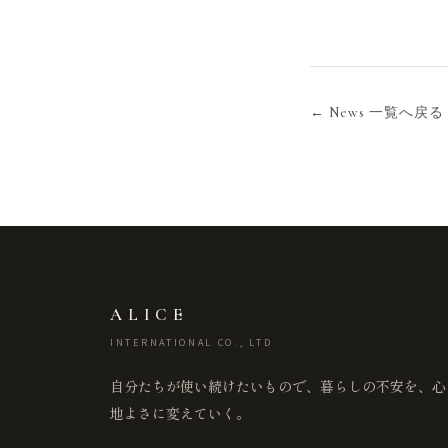
← News 一覧へ戻る
ALICE
INTERNATIONAL CO., LTD
自分たちが使い続けたいもので、暮らしの不安を、心
地よさに変えていく。