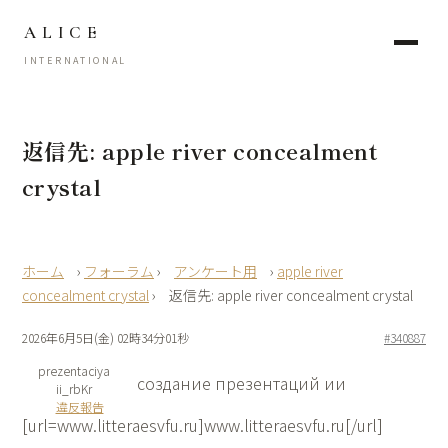
ALICE
INTERNATIONAL
返信先: apple river concealment
crystal
›
フォーラム
›
アンケート用
›
apple river
concealment crystal
›
返信先: apple river concealment crystal
2026年6月5日(金) 02時34分01秒
#340887
prezentaciya
создание презентаций ии
ii_rbKr
違反報告
[url=www.litteraesvfu.ru]www.litteraesvfu.ru[/url]