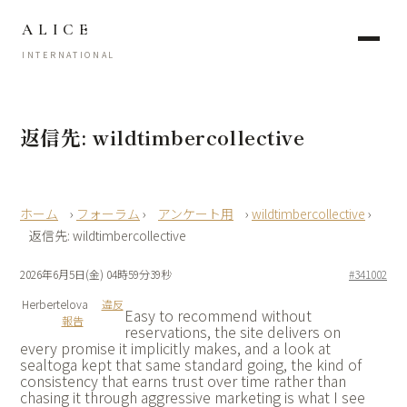
ALICE
INTERNATIONAL
返信先: wildtimbercollective
›
フォーラム
›
アンケート用
›
wildtimbercollective
›
返信先: wildtimbercollective
2026年6月5日(金) 04時59分39秒
#341002
Herbertelova
違反
Easy to recommend without
報告
reservations, the site delivers on
every promise it implicitly makes, and a look at
sealtoga kept that same standard going, the kind of
consistency that earns trust over time rather than
chasing it through aggressive marketing is what I see