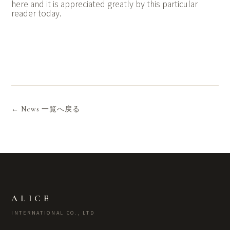
here and it is appreciated greatly by this particular
reader today.
← News 一覧へ戻る
ALICE
INTERNATIONAL CO., LTD