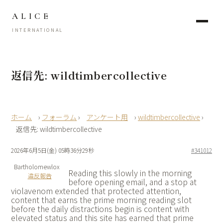
ALICE
INTERNATIONAL
返信先: wildtimbercollective
›
フォーラム
›
アンケート用
›
wildtimbercollective
›
返信先: wildtimbercollective
2026年6月5日(金) 05時36分29秒
#341012
Bartholomewlox
Reading this slowly in the morning
違反報告
before opening email, and a stop at
violavenom extended that protected attention,
content that earns the prime morning reading slot
before the daily distractions begin is content with
elevated status and this site has earned that prime