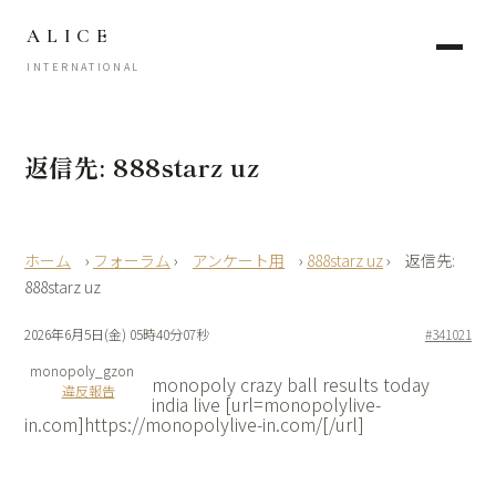
ALICE
INTERNATIONAL
返信先: 888starz uz
›
フォーラム
›
アンケート用
›
888starz uz
›
返信先:
888starz uz
2026年6月5日(金) 05時40分07秒
#341021
monopoly_gzon
monopoly crazy ball results today
違反報告
india live [url=monopolylive-
in.com]https://monopolylive-in.com/[/url]