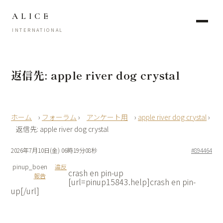
ALICE
INTERNATIONAL
返信先: apple river dog crystal
›
フォーラム
›
アンケート用
›
apple river dog crystal
›
返信先: apple river dog crystal
2026年7月10日(金) 06時19分08秒
#894464
pinup_boen
違反
crash en pin-up
報告
[url=pinup15843.help]crash en pin-
up[/url]