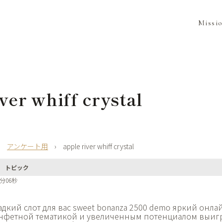
Missi
ver whiff crystal
›
アンケート用
›
apple river whiff crystal
トピック
5分06秒
адкий слот для вас
sweet bonanza 2500 demo яркий онлай
нфетной тематикой и увеличенным потенциалом выиг