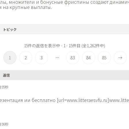
олы, множители и бонусные фриспины создают динам
м на крупные выплаты.
トピック
15件の返信を表示中 - 1 - 15件目 (全1,262件中)
1
2
3
83
84
85
→
…
返信
分35秒
езентация ии бесплатно [url=www.litteraesvfu.ru]www.litter
分36秒