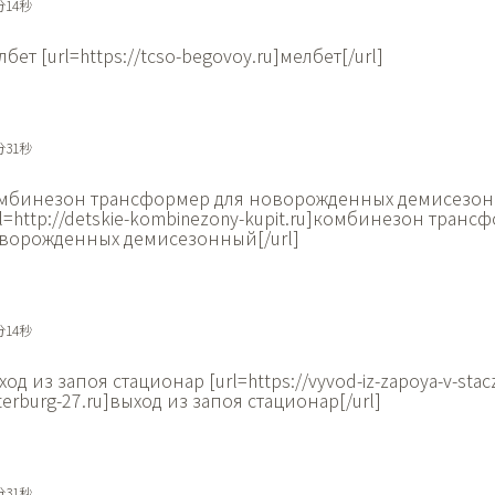
分14秒
лбет [url=https://tcso-begovoy.ru]мелбет[/url]
分31秒
мбинезон трансформер для новорожденных демисезо
rl=http://detskie-kombinezony-kupit.ru]комбинезон транс
ворожденных демисезонный[/url]
分14秒
ход из запоя стационар [url=https://vyvod-iz-zapoya-v-stacz
terburg-27.ru]выход из запоя стационар[/url]
分31秒