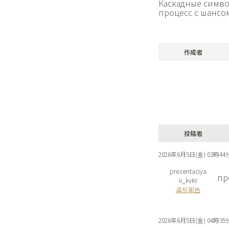
Каскадные симв
процесс с шансо
作成者
投稿者
2026年6月5日(金) 03時44
prezentaciya
пр
ii_kvKr
違反報告
2026年6月5日(金) 04時35