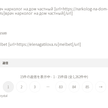
ач нарколог на дом частный [url=https://narkolog-na-dom
.ru]врач нарколог на дом частный[/url]
分56秒
bet [url=https://elenagatilova.ru]melbet[/url]
返信
15件の返信を表示中 - 1 - 15件目 (全1,262件中)
1
2
3
83
84
85
→
…
rystal