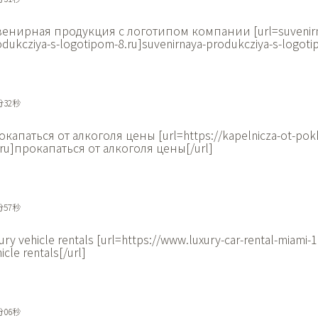
венирная продукция с логотипом компании [url=suvenirn
dukcziya-s-logotipom-8.ru]suvenirnaya-produkcziya-s-logotip
分32秒
окапаться от алкоголя цены [url=https://kapelnicza-ot-po
.ru]прокапаться от алкоголя цены[/url]
分57秒
ury vehicle rentals [url=https://www.luxury-car-rental-miami-
icle rentals[/url]
分06秒