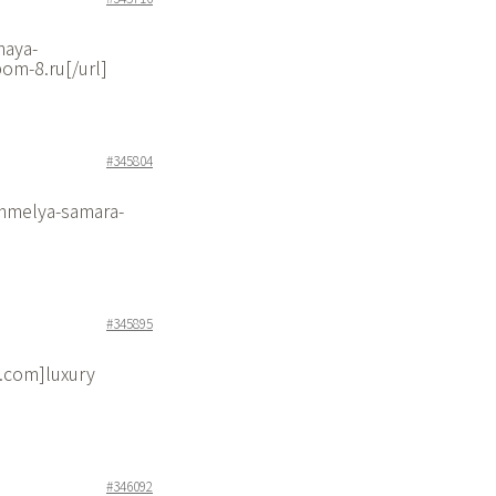
aya-
om-8.ru[/url]
#345804
khmelya-samara-
#345895
1.com]luxury
#346092