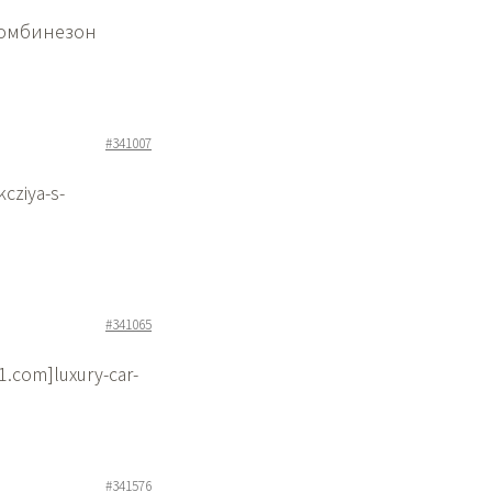
]комбинезон
#341007
cziya-s-
#341065
-1.com]luxury-car-
#341576