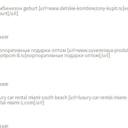
мбинезон geburt [url=www.detskie-kombinezony-kupit.ru
urt[/url]
分42秒
рпоративные подарки оптом [url=www.suvenirnaya-produk
gotipom-8.ru]корпоративные подарки оптом[/url]
分08秒
ury car rental miami south beach [url=luxury-car-rental-miami
tal-miami-1.com[/url]
分18秒