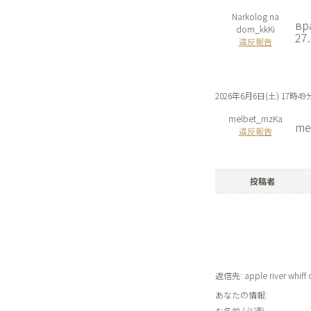
Narkolog na
вр
dom_kkKi
27
違反報告
2026年6月6日(土) 17時49
melbet_mzKa
mel
違反報告
投稿者
返信先: apple river whiff c
あなたの情報:
お名前 (必須)