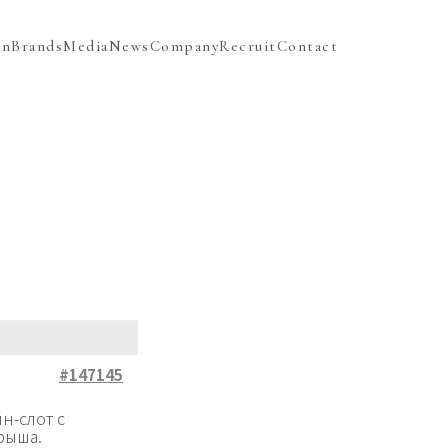
on
Brands
Media
News
Company
Recruit
Contact
#147145
н-слот с
рыша.