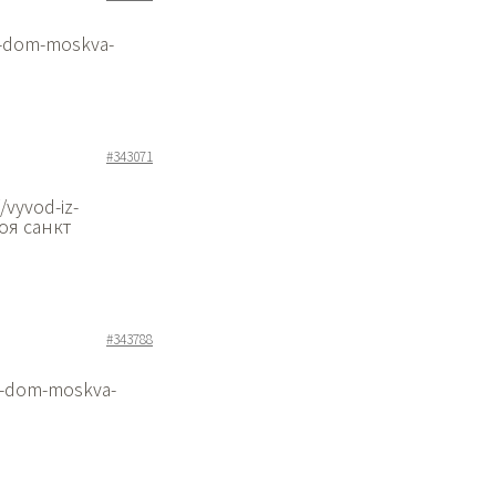
a-dom-moskva-
#343071
vyvod-iz-
поя санкт
#343788
a-dom-moskva-