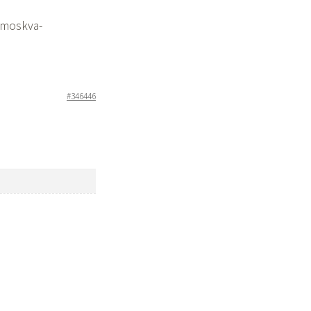
-moskva-
#346446