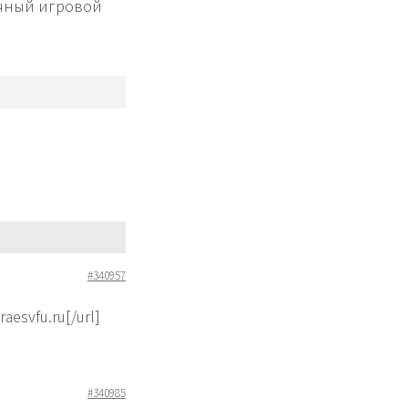
ичный игровой
#340957
aesvfu.ru[/url]
#340985