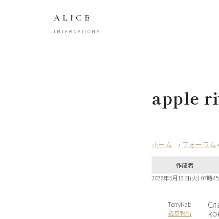
ALICE
INTERNATIONAL
apple ri
›
フォーラム
作成者
2026年5月19日(火) 07時4
Сл
TerryKab
ко
違反報告