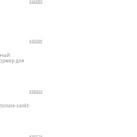
#344095
#345599
нный
формер для
#345610
ionare-sankt-
#345716