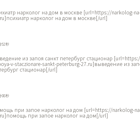
ихиатр нарколог на дом в москве [url=https://narkolog-n
.ru]психиатр нарколог на дом в москве[/url]
分52秒
ведение из запоя санкт петербург стационар [url=https://
poya-v-staczionare-sankt-peterburg-27.ru]выведение из за
тербург стационар[/url]
分08秒
мощь при запое нарколог на дом [url=https://narkolog-n
.ru]помощь при запое нарколог на дом[/url]