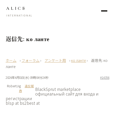
ALICE
INTERNATIONAL
返信先: ко ланте
›
フォーラム
›
アンケート用
›
ко ланте
›
返信先: ко
ланте
2026年4月8日(水) 09時04分24秒
#14356
RobertJig
違反報
BlackSprut marketplace
告
официальный сайт для входа и
регистрации
blsp at bs2best at