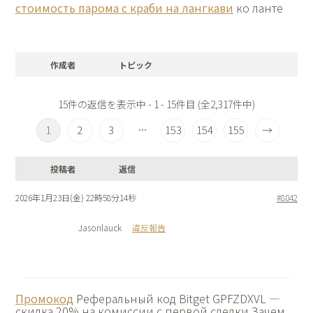
стоимость парома с краби на лангкави
ко ланте
作成者
トピック
15件の返信を表示中 - 1 - 15件目 (全2,317件中)
1
2
3
153
154
155
→
…
投稿者
返信
2026年1月23日(金) 22時58分14秒
#8042
Jasonlauck
違反報告
Промокод
Реферальный код Bitget GPFZDXVL —
скидка 20% на комиссии с первой сделки Зачем