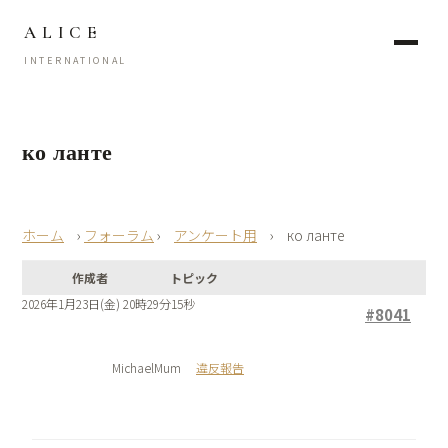
ALICE
INTERNATIONAL
ко ланте
›
フォーラム
›
アンケート用
›
ко ланте
作成者
トピック
2026年1月23日(金) 20時29分15秒
#8041
MichaelMum
違反報告