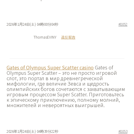
2026年1月24日(土) 04時00分04秒
#8052
ThomasEVINY
違反報告
Gates of Olympus Super Scatter casino
Gates of
Olympus Super Scatter – это не просто игровой
слот, это портал в мир древнегреческой
мифологии, где величие Зевса и щедрость
олимпийских богов сочетаются с захватывающим
игровым процессом Super Scatter. Приготовьтесь
к эпическому приключению, полному молний,
множителей и невероятных выигрышей.
2026年1月24日(土) 04時39分22秒
#8053