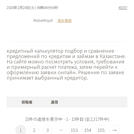
2026年1月24日(土) 06時44分54秒
#8057
RobertInjuh
違反報告
кредитный калькулятор подбор и сравнение
предложений по кредитам и займам в Казахстане.
На сайте можно посмотреть условия, требования
и примерный расчет платежа, затем перейти к
оформлению заявки онлайн. Решение по заявке
принимает выбранный кредитор.
投稿者
返信
15件の返信を表示中 - 1 - 15件目 (全2,317件中)
1
2
3
153
154
155
→
…