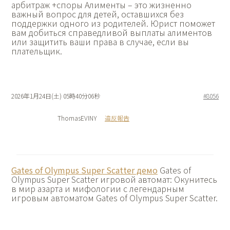
арбитраж +споры Алименты – это жизненно
важный вопрос для детей, оставшихся без
поддержки одного из родителей. Юрист поможет
вам добиться справедливой выплаты алиментов
или защитить ваши права в случае, если вы
плательщик.
2026年1月24日(土) 05時40分06秒
#8056
ThomasEVINY
違反報告
Gates of Olympus Super Scatter демо
Gates of
Olympus Super Scatter игровой автомат: Окунитесь
в мир азарта и мифологии с легендарным
игровым автоматом Gates of Olympus Super Scatter.