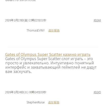
2026年1月23日(金) 23時22分21秒
#8044
ThomasEVINY
違反報告
Gates of Olympus Super Scatter казино играть
Gates of Olympus Super Scatter слот играть – это
просто и увлекательно. Интуитивно понятный
интерфейс и захватывающий геймплей не дадут
вам заскучать.
2026年1月24日(土) 00時14分20秒
#8045
StephenRuise
違反報告