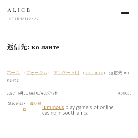
ALICE
INTERNATIONAL
返信先: ко ланте
›
フォーラム
›
アンケート用
›
ко ланте
›
返信先: ко
ланте
2026年6月5日(金) 01時30分47秒
#340866
Stevensak
違反報
luminous
play game slot online
告
casino in south africa