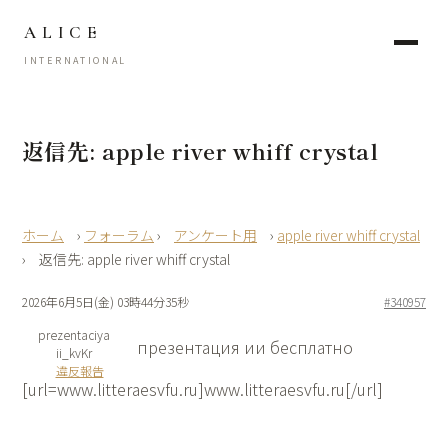
ALICE
INTERNATIONAL
返信先: apple river whiff crystal
›
フォーラム
›
アンケート用
›
apple river whiff crystal
›
返信先: apple river whiff crystal
2026年6月5日(金) 03時44分35秒
#340957
prezentaciya
презентация ии бесплатно
ii_kvKr
違反報告
[url=www.litteraesvfu.ru]www.litteraesvfu.ru[/url]