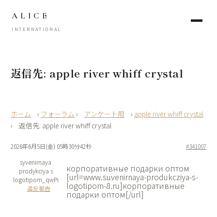
ALICE
INTERNATIONAL
返信先: apple river whiff crystal
›
フォーラム
›
アンケート用
›
apple river whiff crystal
›
返信先: apple river whiff crystal
2026年6月5日(金) 05時30分42秒
#341007
syvenirnaya
корпоративные подарки оптом
prodykciya s
[url=www.suvenirnaya-produkcziya-s-
logotipom_qwPi
logotipom-8.ru]корпоративные
違反報告
подарки оптом[/url]