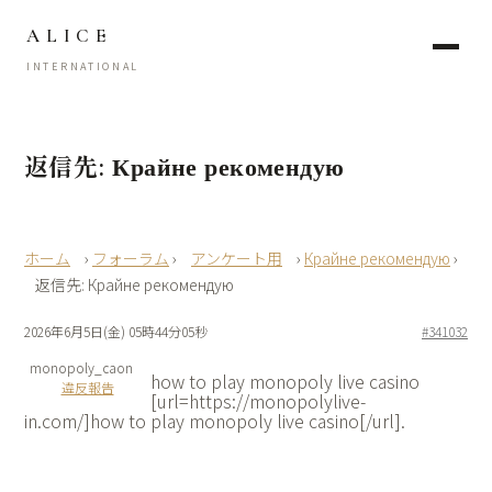
ALICE
INTERNATIONAL
返信先: Крайне рекомендую
›
フォーラム
›
アンケート用
›
Крайне рекомендую
›
返信先: Крайне рекомендую
2026年6月5日(金) 05時44分05秒
#341032
monopoly_caon
how to play monopoly live casino
違反報告
[url=https://monopolylive-
in.com/]how to play monopoly live casino[/url].