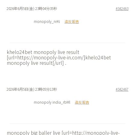
2026年6月5日(金) 23時04分35秒
#342463
monopoly_nrKi
違反報告
khelo24bet monopoly live result
[url=https://monopoly-live-in.com/]khelo24bet
monopoly live result[/url] .
2026年6月5日(金) 23時05分13秒
#342467
monopoly india_rbMl
違反報告
monopoly big baller live [url=http://monopoly-live-