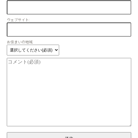
ウェブサイト:
お住まいの地域