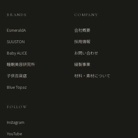
BRANDS
COMPANY
EsmeraldA
会社概要
SUUSTON
採用情報
Baby ALICE
お問い合わせ
睡眠美容研究所
縫製事業
子供百貨店
材料・素材について
Blue Topaz
FOLLOW
Instagram
YouTube