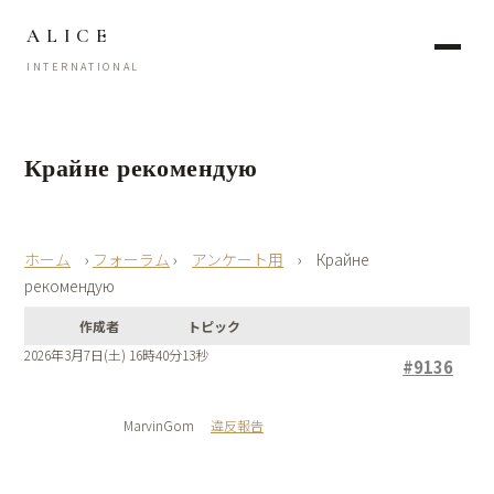
ALICE
INTERNATIONAL
Крайне рекомендую
›
フォーラム
›
アンケート用
›
Крайне
рекомендую
作成者
トピック
2026年3月7日(土) 16時40分13秒
#9136
MarvinGom
違反報告