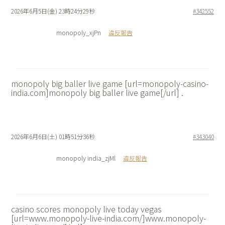
2026年6月5日(金) 23時24分29秒
#342552
monopoly_xjPn
違反報告
monopoly big baller live game [url=monopoly-casino-
india.com]monopoly big baller live game[/url] .
2026年6月6日(土) 01時51分36秒
#343040
monopoly india_zjMl
違反報告
casino scores monopoly live today vegas
[url=www.monopoly-live-india.com/]www.monopoly-