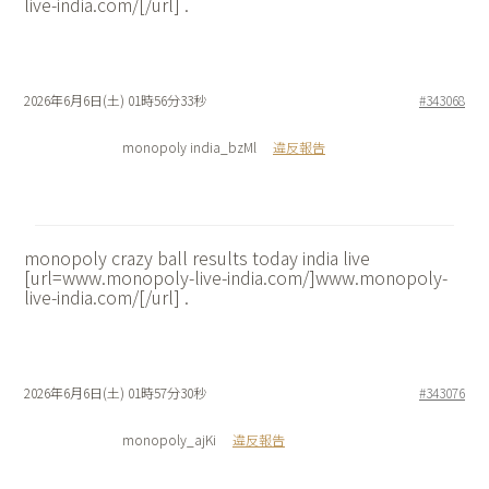
live-india.com/[/url] .
2026年6月6日(土) 01時56分33秒
#343068
monopoly india_bzMl
違反報告
monopoly crazy ball results today india live
[url=www.monopoly-live-india.com/]www.monopoly-
live-india.com/[/url] .
2026年6月6日(土) 01時57分30秒
#343076
monopoly_ajKi
違反報告