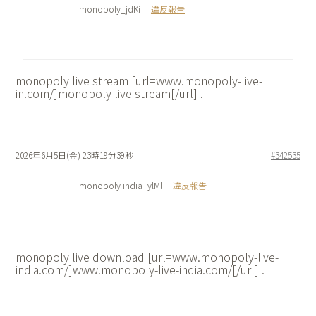
monopoly_jdKi
違反報告
monopoly live stream [url=www.monopoly-live-
in.com/]monopoly live stream[/url] .
2026年6月5日(金) 23時19分39秒
#342535
monopoly india_ylMl
違反報告
monopoly live download [url=www.monopoly-live-
india.com/]www.monopoly-live-india.com/[/url] .