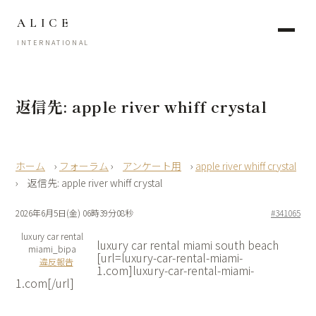
ALICE
INTERNATIONAL
返信先: apple river whiff crystal
›
フォーラム
›
アンケート用
›
apple river whiff crystal
›
返信先: apple river whiff crystal
2026年6月5日(金) 06時39分08秒
#341065
luxury car rental
luxury car rental miami south beach
miami_bipa
[url=luxury-car-rental-miami-
違反報告
1.com]luxury-car-rental-miami-
1.com[/url]