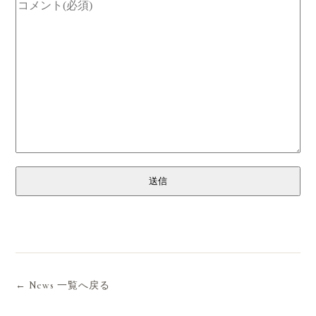
送信
← News 一覧へ戻る