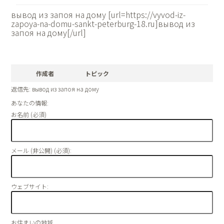
вывод из запоя на дому [url=https://vyvod-iz-
zapoya-na-domu-sankt-peterburg-18.ru]вывод из
запоя на дому[/url]
作成者
トピック
返信先: вывод из запоя на дому
あなたの情報:
お名前 (必須)
メール (非公開) (必須):
ウェブサイト:
お住まいの地域