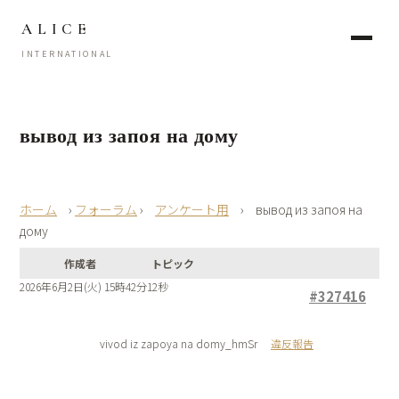
ALICE
INTERNATIONAL
вывод из запоя на дому
›
フォーラム
›
アンケート用
›
вывод из запоя на
дому
作成者
トピック
2026年6月2日(火) 15時42分12秒
#327416
vivod iz zapoya na domy_hmSr
違反報告