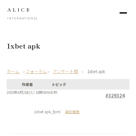
ALICE
INTERNATIONAL
1xbet apk
›
フォーラム
›
アンケート用
›
1xbet apk
作成者
トピック
2026年6月2日(火) 18時56分42秒
#329324
1xbet apk_fpml
違反報告