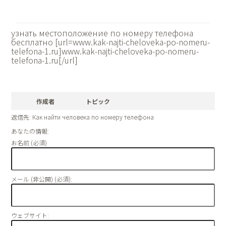
узнать местоположение по номеру телефона
бесплатно [url=www.kak-najti-cheloveka-po-nomeru-
telefona-1.ru]www.kak-najti-cheloveka-po-nomeru-
telefona-1.ru[/url]
作成者
トピック
返信先: Как найти человека по номеру телефона
あなたの情報:
お名前 (必須)
メール (非公開) (必須):
ウェブサイト: