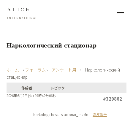
ALICE
INTERNATIONAL
Наркологический стационар
›
フォーラム
›
アンケート用
›
Наркологический
стационар
作成者
トピック
2026年6月2日(火) 19時42分06秒
#329862
Narkologicheskii stacionar_mzMn
違反報告