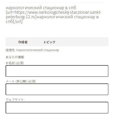
наркологический стационар в спб
[url=https://www.narkologicheskij-staczionar-sankt-
peterburg-12.ru]наркологический стационар в
спб[/url]
作成者
トピック
返信先: Наркологический стационар
あなたの情報:
お名前 (必須)
メール (非公開) (必須):
ウェブサイト: