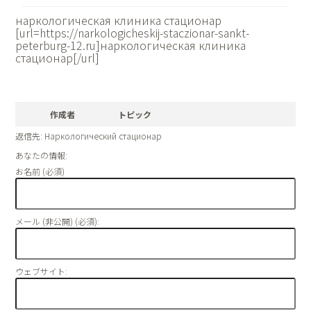
наркологическая клиника стационар
[url=https://narkologicheskij-staczionar-sankt-
peterburg-12.ru]наркологическая клиника
стационар[/url]
作成者
トピック
返信先: Наркологический стационар
あなたの情報:
お名前 (必須)
メール (非公開) (必須):
ウェブサイト: