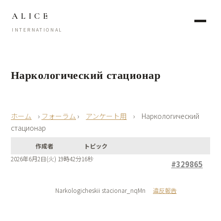
ALICE
INTERNATIONAL
Наркологический стационар
›
フォーラム
›
アンケート用
›
Наркологический
стационар
作成者
トピック
2026年6月2日(火) 19時42分16秒
#329865
Narkologicheskii stacionar_nqMn
違反報告