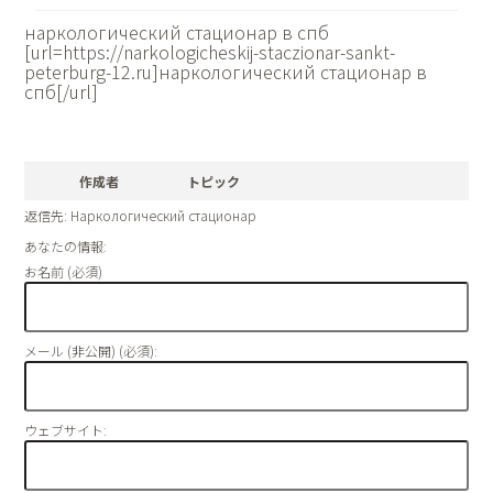
наркологический стационар в спб
[url=https://narkologicheskij-staczionar-sankt-
peterburg-12.ru]наркологический стационар в
спб[/url]
作成者
トピック
返信先: Наркологический стационар
あなたの情報:
お名前 (必須)
メール (非公開) (必須):
ウェブサイト: