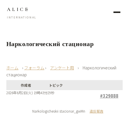
ALICE
INTERNATIONAL
Наркологический стационар
›
フォーラム
›
アンケート用
›
Наркологический
стационар
作成者
トピック
2026年6月2日(火) 19時43分29秒
#329888
Narkologicheskii stacionar_gwMn
違反報告