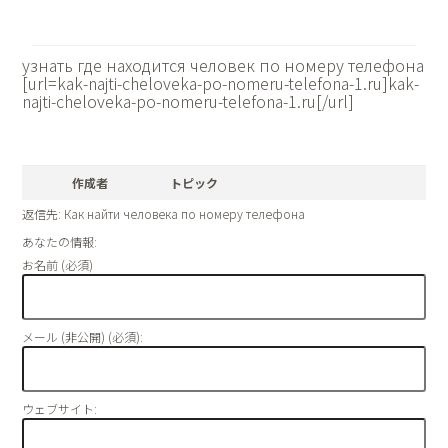
узнать где находится человек по номеру телефона
[url=kak-najti-cheloveka-po-nomeru-telefona-1.ru]kak-
najti-cheloveka-po-nomeru-telefona-1.ru[/url]
作成者
トピック
返信先: Как найти человека по номеру телефона
あなたの情報:
お名前 (必須)
メール (非公開) (必須):
ウェブサイト: