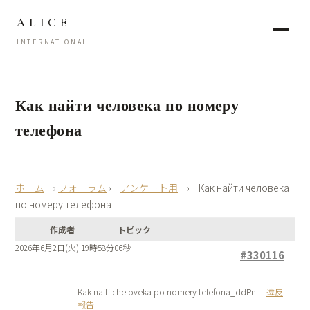
ALICE
INTERNATIONAL
Как найти человека по номеру
телефона
›
フォーラム
›
アンケート用
›
Как найти человека
по номеру телефона
作成者
トピック
2026年6月2日(火) 19時58分06秒
#330116
Kak naiti cheloveka po nomery telefona_ddPn
違反
報告