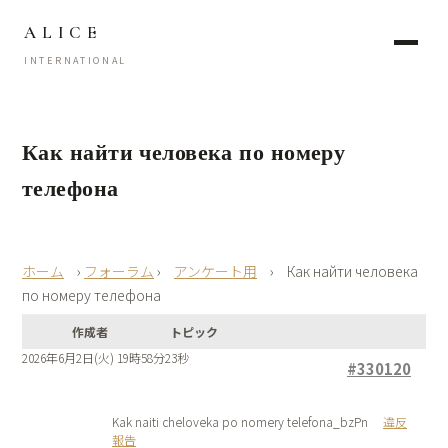
ALICE
INTERNATIONAL
Как найти человека по номеру
телефона
›
フォーラム
›
アンケート用
›
Как найти человека
по номеру телефона
作成者
トピック
2026年6月2日(火) 19時58分23秒
#330120
Kak naiti cheloveka po nomery telefona_bzPn
違反
報告