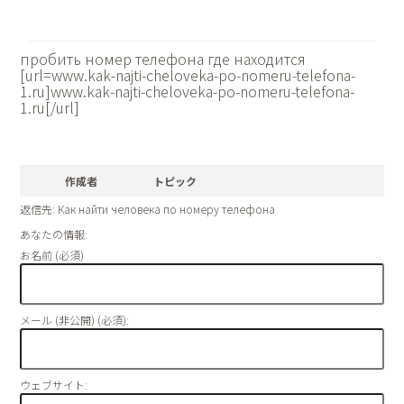
пробить номер телефона где находится
[url=www.kak-najti-cheloveka-po-nomeru-telefona-
1.ru]www.kak-najti-cheloveka-po-nomeru-telefona-
1.ru[/url]
作成者
トピック
返信先: Как найти человека по номеру телефона
あなたの情報:
お名前 (必須)
メール (非公開) (必須):
ウェブサイト: