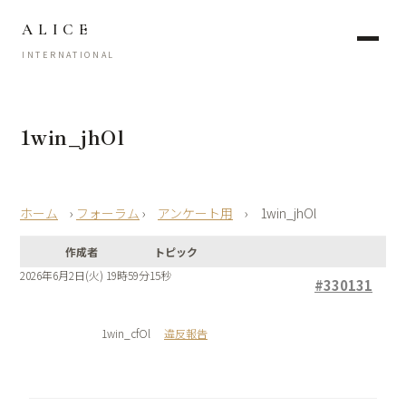
ALICE
INTERNATIONAL
1win_jhOl
›
フォーラム
›
アンケート用
›
1win_jhOl
作成者
トピック
2026年6月2日(火) 19時59分15秒
#330131
1win_cfOl
違反報告