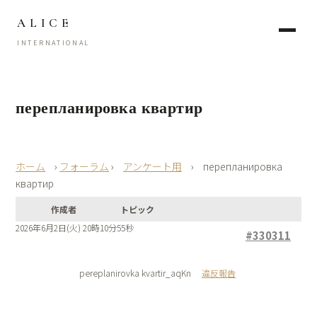
ALICE
INTERNATIONAL
перепланировка квартир
›
フォーラム
›
アンケート用
›
перепланировка
квартир
作成者
トピック
2026年6月2日(火) 20時10分55秒
#330311
pereplanirovka kvartir_aqKn
違反報告