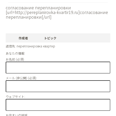
согласование перепланировки
[url=http://pereplanirovka-kvartir19.ru]согласование
перепланировки[/url]
作成者
トピック
返信先: перепланировка квартир
あなたの情報:
お名前 (必須)
メール (非公開) (必須):
ウェブサイト:
お住まいの地域