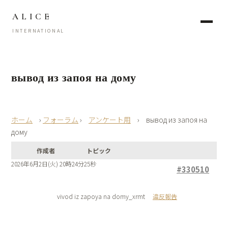
ALICE
INTERNATIONAL
вывод из запоя на дому
›
フォーラム
›
アンケート用
›
вывод из запоя на
дому
作成者
トピック
2026年6月2日(火) 20時24分25秒
#330510
vivod iz zapoya na domy_xrmt
違反報告