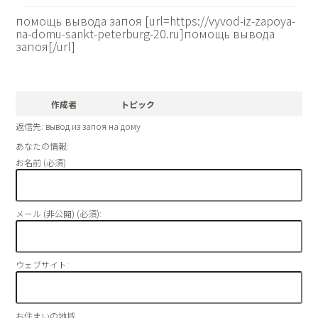
помощь вывода запоя [url=https://vyvod-iz-zapoya-
na-domu-sankt-peterburg-20.ru]помощь вывода
запоя[/url]
作成者
トピック
返信先: вывод из запоя на дому
あなたの情報:
お名前 (必須)
メール (非公開) (必須):
ウェブサイト:
お住まいの地域