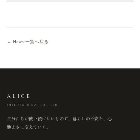
← News 一覧へ戻る
ALICE
INTERNATIONAL CO., LTD
自分たちが使い続けたいもので、暮らしの不安を、心
地よさに変えていく。