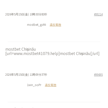
2026年5月15日(金) 10時30分08秒
#99214
mostbet_gzMi
違反報告
mostbet Chișinău
[url=www.mostbet41079.help]mostbet Chișinău[/url]
2026年5月15日(金) 11時09分37秒
#99695
1win_ooPr
違反報告