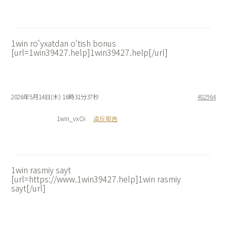
1win roʻyxatdan oʻtish bonus
[url=1win39427.help]1win39427.help[/url]
2026年5月14日(木) 16時31分37秒
#82964
1win_vxOi
違反報告
1win rasmiy sayt
[url=https://www.1win39427.help]1win rasmiy
sayt[/url]