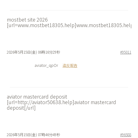
mostbet site 2026
[url=www.mostbet18305.help]www.mostbet18305.help[/u
2026年5月15日(金) 06時16分29秒
#95011
aviator_qpOr
違反報告
aviator mastercard deposit
[url=http://aviator50638.help]aviator mastercard
deposit[/url]
2026年5月15日(金) 07時46分49秒
#96588