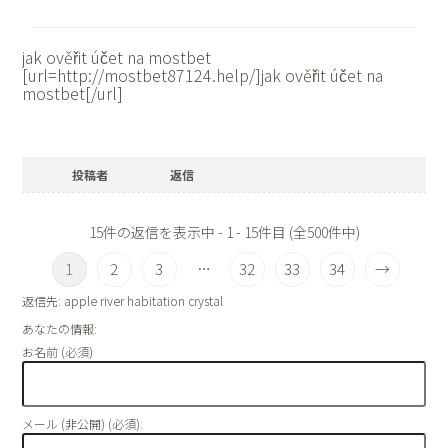
jak ověřit účet na mostbet
[url=http://mostbet87124.help/]jak ověřit účet na
mostbet[/url]
投稿者
返信
15件の返信を表示中 - 1 - 15件目 (全500件中)
1
2
3
32
33
34
→
…
返信先: apple river habitation crystal
あなたの情報:
お名前 (必須)
メール (非公開) (必須):