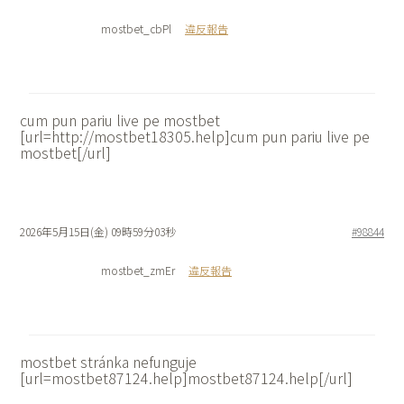
mostbet_cbPl
違反報告
cum pun pariu live pe mostbet
[url=http://mostbet18305.help]cum pun pariu live pe
mostbet[/url]
2026年5月15日(金) 09時59分03秒
#98844
mostbet_zmEr
違反報告
mostbet stránka nefunguje
[url=mostbet87124.help]mostbet87124.help[/url]