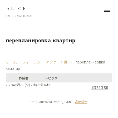
ALICE
INTERNATIONAL
перепланировка квартир
›
フォーラム
›
アンケート用
›
перепланировка
квартир
作成者
トピック
2026年6月2日(火) 21時23分14秒
#331380
pereplanirovka kvartir_pyKn
違反報告