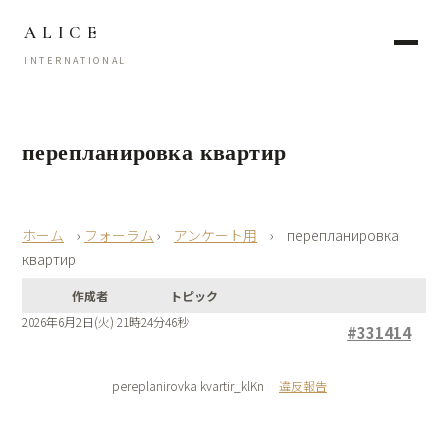
ALICE
INTERNATIONAL
перепланировка квартир
›
フォーラム
›
アンケート用
›
перепланировка
квартир
作成者
トピック
2026年6月2日(火) 21時24分46秒
#331414
pereplanirovka kvartir_klKn
違反報告