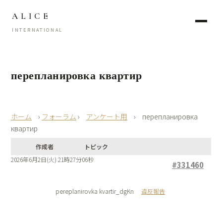
ALICE
INTERNATIONAL
перепланировка квартир
›
フォーラム
›
アンケート用
›
перепланировка
квартир
作成者
トピック
2026年6月2日(火) 21時27分06秒
#331460
pereplanirovka kvartir_dgKn
違反報告