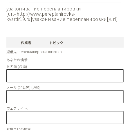
узаконивание перепланировки
[url=http://www.pereplanirovka-
kvartir19.ru]узаконивание перепланировки[/url]
作成者
トピック
返信先: перепланировка квартир
あなたの情報:
お名前 (必須)
メール (非公開) (必須):
ウェブサイト:
お住まいの地域