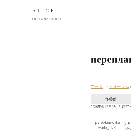
ALICE
INTERNATIONAL
перепла
›
フォーラム
作成者
2026年6月2日(火) 21時27
уз
pereplanirovka
kv
kvartir_dvKn