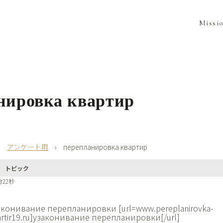
Missi
нировка квартир
›
アンケート用
›
перепланировка квартир
トピック
分22秒
аконивание перепланировки [url=www.pereplanirovka-
artir19.ru]узаконивание перепланировки[/url]