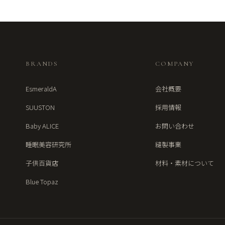
BRANDS
COMPANY
EsmeraldA
会社概要
SUUSTON
採用情報
Baby ALICE
お問い合わせ
睡眠美容研究所
縫製事業
子供百貨店
材料・素材について
Blue Topaz