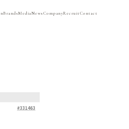
on
Brands
Media
News
Company
Recruit
Contact
#331463