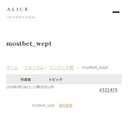
ALICE
INTERNATIONAL
mostbet_wept
›
フォーラム
›
アンケート用
›
mostbet_wept
作成者
トピック
2026年6月2日(火) 21時28分11秒
#331479
mostbet_yept
違反報告