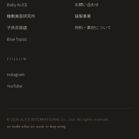
Baby ALICE
お問い合わせ
睡眠美容研究所
縫製事業
子供百貨店
材料・素材について
Blue Topaz
FOLLOW
Instagram
YouTube
© 2026 ALICE INTERNATIONAL Co., Ltd. All rights reserved.
we make what we want to keep using.