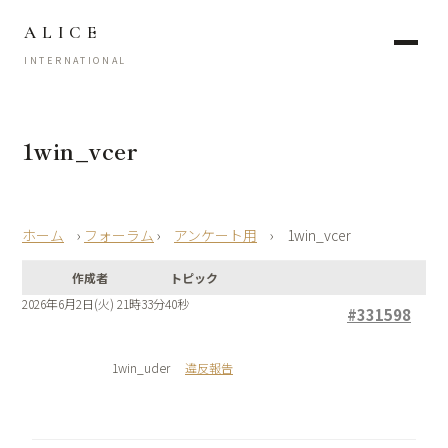
ALICE
INTERNATIONAL
1win_vcer
›
フォーラム
›
アンケート用
›
1win_vcer
作成者
トピック
2026年6月2日(火) 21時33分40秒
#331598
1win_uder
違反報告