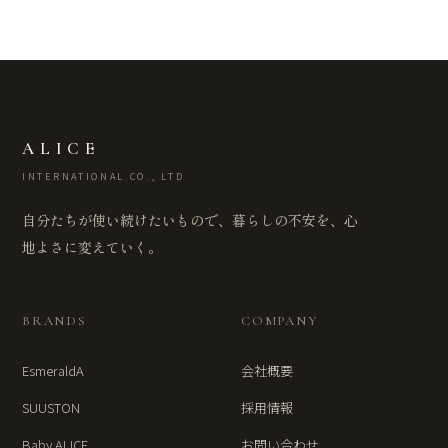
ALICE
INTERNATIONAL CO., LTD
自分たちが使い続けたいもので、暮らしの不安を、心
地よさに変えていく。
BRANDS
COMPANY
EsmeraldA
会社概要
SUUSTON
採用情報
Baby ALICE
お問い合わせ