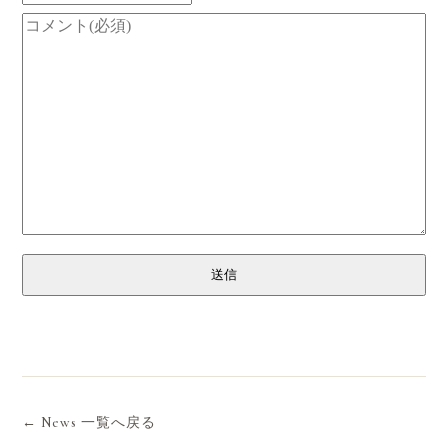
送信
← News 一覧へ戻る