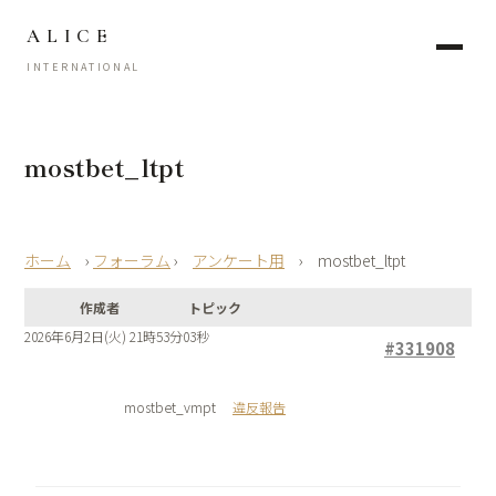
ALICE
INTERNATIONAL
mostbet_ltpt
›
フォーラム
›
アンケート用
›
mostbet_ltpt
作成者
トピック
2026年6月2日(火) 21時53分03秒
#331908
mostbet_vmpt
違反報告