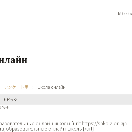
Missi
нлайн
›
アンケート用
›
школа онлайн
トピック
分46秒
разовательные онлайн школы [url=https://shkola-onlajn-
.ru]образовательные онлайн школы[/url]