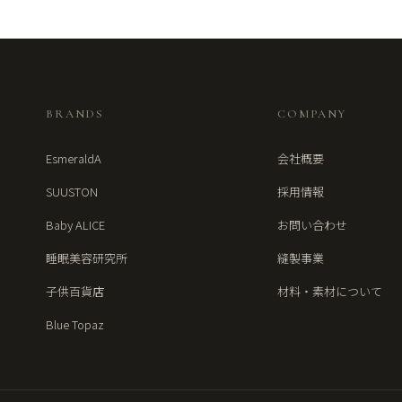
BRANDS
COMPANY
EsmeraldA
会社概要
SUUSTON
採用情報
Baby ALICE
お問い合わせ
睡眠美容研究所
縫製事業
子供百貨店
材料・素材について
Blue Topaz