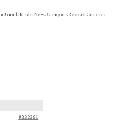
on
Brands
Media
News
Company
Recruit
Contact
#332391